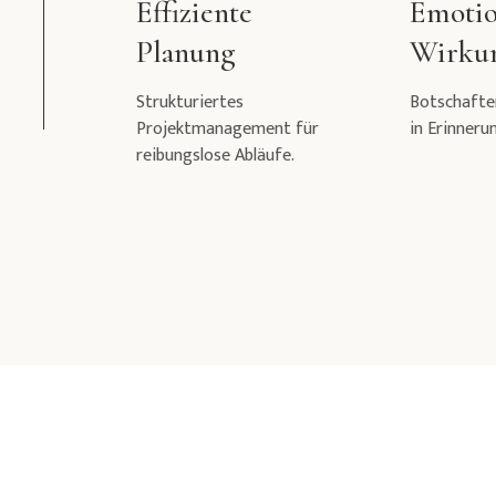
Effiziente
Emotio
Planung
Wirku
Strukturiertes
Botschaften
Projektmanagement für
in Erinneru
reibungslose Abläufe.